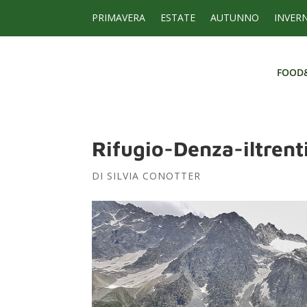
PRIMAVERA
ESTATE
AUTUNNO
INVER
FOOD
FOOD
Rifugio-Denza-iltrent
DI
SILVIA CONOTTER