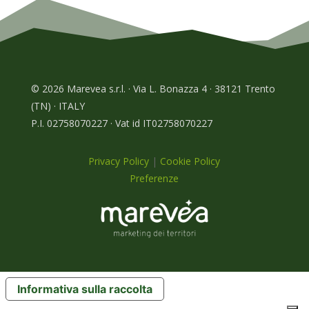
© 2026 Marevea s.r.l. · Via L. Bonazza 4 · 38121 Trento
(TN) · ITALY
P.I. 02758070227 · Vat id IT02758070227
Privacy Policy
|
Cookie Policy
Preferenze
Informativa sulla raccolta