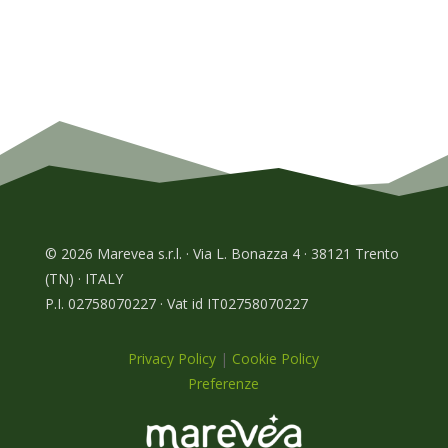
© 2026 Marevea s.r.l. · Via L. Bonazza 4 · 38121 Trento
(TN) · ITALY
P.I. 02758070227 · Vat id IT02758070227
Privacy Policy
|
Cookie Policy
Preferenze