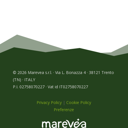
© 2026 Marevea s.r.l. · Via L. Bonazza 4 · 38121 Trento
(TN) · ITALY
P.I. 02758070227 · Vat id IT02758070227
Privacy Policy
|
Cookie Policy
Preferenze