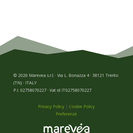
© 2026 Marevea s.r.l. · Via L. Bonazza 4 · 38121 Trento
(TN) · ITALY
P.I. 02758070227 · Vat id IT02758070227
Privacy Policy
|
Cookie Policy
Preferenze