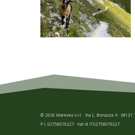
© 2026 Marevea s.r.l. · Via L. Bonazza 4 · 38121
P.I. 02758070227 · Vat id IT02758070227