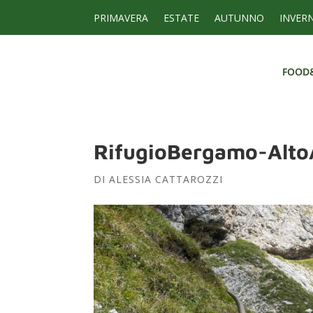
PRIMAVERA
ESTATE
AUTUNNO
INVER
FOOD
FOOD
RifugioBergamo-Alto
DI
ALESSIA CATTAROZZI