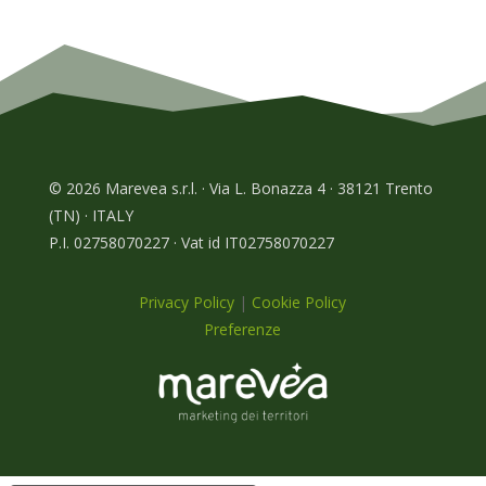
© 2026 Marevea s.r.l. · Via L. Bonazza 4 · 38121 Trento
(TN) · ITALY
P.I. 02758070227 · Vat id IT02758070227
Privacy Policy
|
Cookie Policy
Preferenze