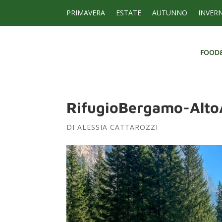
PRIMAVERA
ESTATE
AUTUNNO
INVER
FOOD
FOOD
RifugioBergamo-Alto
DI
ALESSIA CATTAROZZI