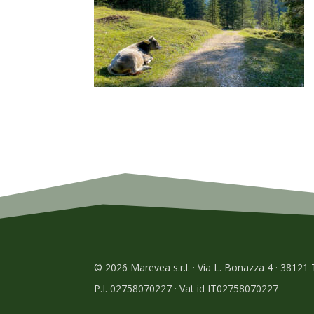
© 2026 Marevea s.r.l. · Via L. Bonazza 4 · 38121
P.I. 02758070227 · Vat id IT02758070227