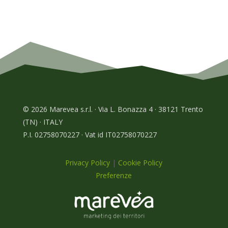
© 2026 Marevea s.r.l. · Via L. Bonazza 4 · 38121 Trento
(TN) · ITALY
P.I. 02758070227 · Vat id IT02758070227
Privacy Policy
|
Cookie Policy
Preferenze