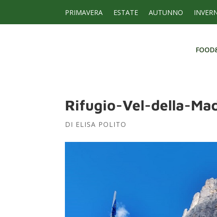
PRIMAVERA
ESTATE
AUTUNNO
INVER
FOOD
FOOD
Rifugio-Vel-della-Ma
DI
ELISA POLITO