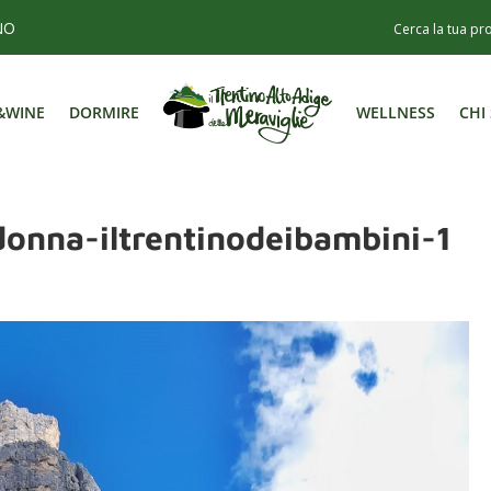
NO
&WINE
DORMIRE
WELLNESS
CHI
&WINE
DORMIRE
WELLNESS
CHI
donna-iltrentinodeibambini-1