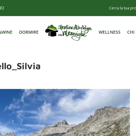
NO
&WINE
DORMIRE
WELLNESS
CHI
&WINE
DORMIRE
WELLNESS
CHI
llo_Silvia