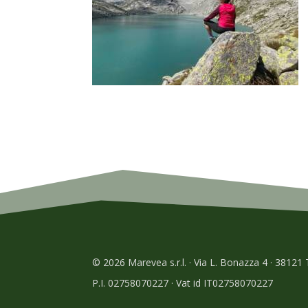
© 2026 Marevea s.r.l. · Via L. Bonazza 4 · 38121
P.I. 02758070227 · Vat id IT02758070227