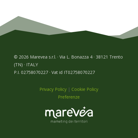
© 2026 Marevea s.r.l. · Via L. Bonazza 4 · 38121 Trento
(TN) · ITALY
P.I. 02758070227 · Vat id IT02758070227
Privacy Policy
|
Cookie Policy
Preferenze