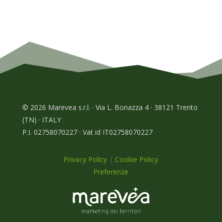
© 2026 Marevea s.r.l. · Via L. Bonazza 4 · 38121 Trento
(TN) · ITALY
P.I. 02758070227 · Vat id IT02758070227
Privacy Policy
|
Cookie Policy
Preferenze