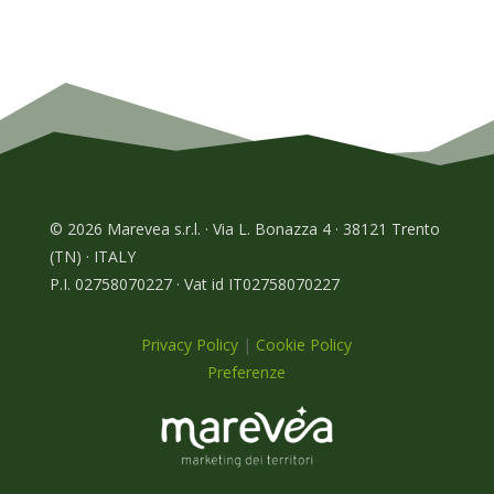
© 2026 Marevea s.r.l. · Via L. Bonazza 4 · 38121 Trento
(TN) · ITALY
P.I. 02758070227 · Vat id IT02758070227
Privacy Policy
|
Cookie Policy
Preferenze