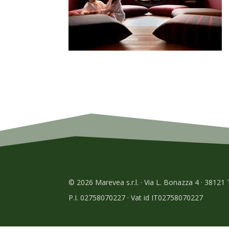
© 2026 Marevea s.r.l. · Via L. Bonazza 4 · 38121
P.I. 02758070227 · Vat id IT02758070227