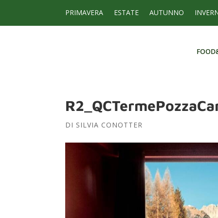
PRIMAVERA
ESTATE
AUTUNNO
INVER
FOOD
FOOD
R2_QCTermePozzaCa
DI
SILVIA CONOTTER