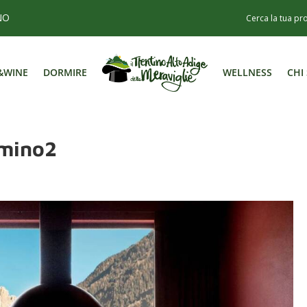
NO
&WINE
DORMIRE
WELLNESS
CHI
&WINE
DORMIRE
WELLNESS
CHI
mino2