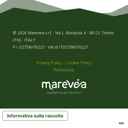
© 2026 Marevea s.r.l. · Via L. Bonazza 4 · 38121 Trento
(TN) · ITALY
P.I. 02758070227 · Vat id IT02758070227
Privacy Policy
|
Cookie Policy
Preferenze
Informativa sulla raccolta