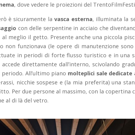
inema
, dove vedere le proiezioni del TrentoFilmFestiv
erò è sicuramente la
vasca esterna
, illuminata la s
saggio
con delle serpentine in acciaio che diventano
 al meglio il getto. Presente anche una piccola pis
o non funzionava (le opere di manutenzione sono 
tuate in periodi di forte flusso turistico e in una s
i accede direttamente dall’interno, scivolando grad
o periodo. All’ultimo piano
molteplici sale dedicate 
assi, nicchie sospese e (la mia preferita) una sta
fitto. Per due persone al massimo, con la copertina c
al di là del vetro.