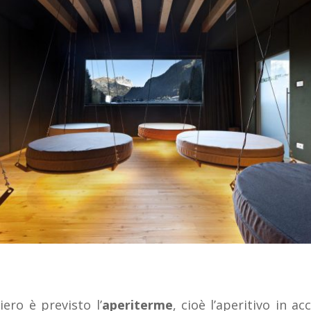
iero è previsto l’
aperiterme
, cioè l’aperitivo in a