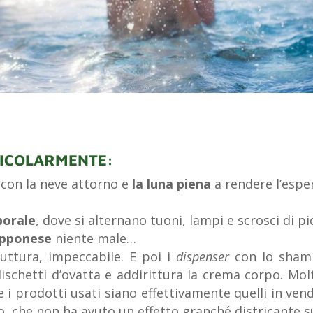
TICOLARMENTE
:
, con la neve attorno e
la luna piena
a rendere l’espe
porale
, dove si alternano tuoni, lampi e scrosci di pi
apponese
niente male…
truttura, impeccabile. E poi i
dispenser
con lo shamp
dischetti d’ovatta e addirittura la crema corpo. M
 i prodotti usati siano effettivamente quelli in vend
, che non ha avuto un effetto granché districante sui