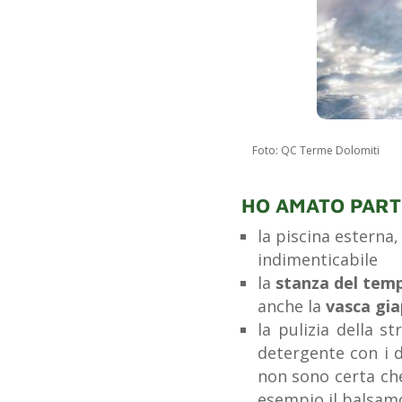
Foto: QC Terme Dolomiti
HO AMATO PAR
la piscina esterna
indimenticabile
la
stanza del tem
anche la
vasca gi
la pulizia della s
detergente con i 
non sono certa che
esempio il balsamo