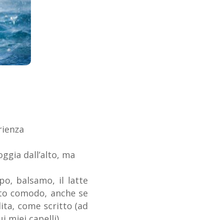
rienza
oggia dall’alto, ma
o, balsamo, il latte
olto comodo, anche se
ita, come scritto (ad
 miei capelli)