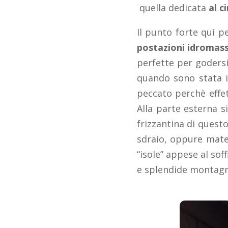
quella dedicata
al c
Il punto forte qui p
postazioni idromas
perfette per godersi
quando sono stata i
peccato perchè effet
Alla parte esterna s
frizzantina di quest
sdraio, oppure mater
“isole” appese al sof
e splendide montagne 