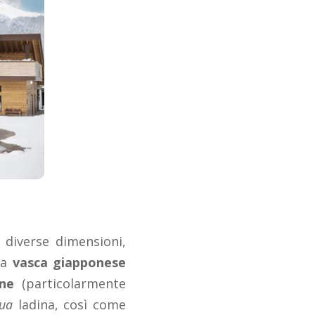
 diverse dimensioni,
la
vasca giapponese
une
(particolarmente
tua
ladina, così come