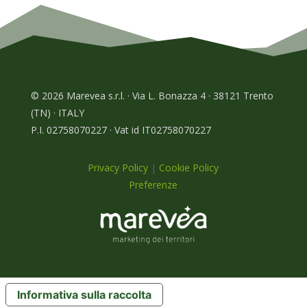
© 2026 Marevea s.r.l. · Via L. Bonazza 4 · 38121 Trento
(TN) · ITALY
P.I. 02758070227 · Vat id IT02758070227
Privacy Policy
|
Cookie Policy
Preferenze
Informativa sulla raccolta