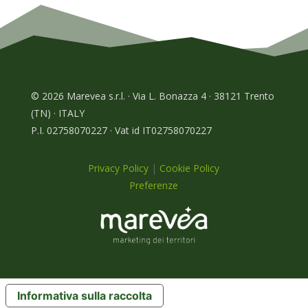
© 2026 Marevea s.r.l. · Via L. Bonazza 4 · 38121 Trento
(TN) · ITALY
P.I. 02758070227 · Vat id IT02758070227
Privacy Policy
|
Cookie Policy
Preferenze
Informativa sulla raccolta