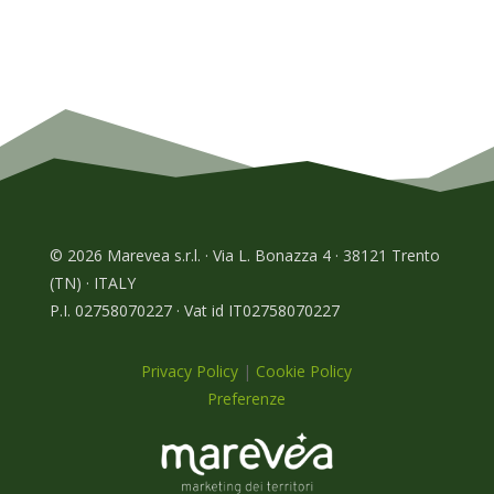
© 2026 Marevea s.r.l. · Via L. Bonazza 4 · 38121 Trento
(TN) · ITALY
P.I. 02758070227 · Vat id IT02758070227
Privacy Policy
|
Cookie Policy
Preferenze