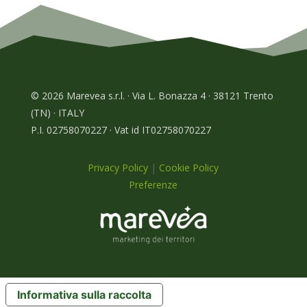
© 2026 Marevea s.r.l. · Via L. Bonazza 4 · 38121 Trento
(TN) · ITALY
P.I. 02758070227 · Vat id IT02758070227
Privacy Policy
|
Cookie Policy
Preferenze
Informativa sulla raccolta