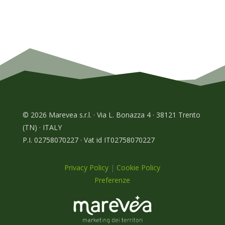
© 2026 Marevea s.r.l. · Via L. Bonazza 4 · 38121 Trento
(TN) · ITALY
P.I. 02758070227 · Vat id IT02758070227
Privacy Policy
|
Cookie Policy
Preferenze