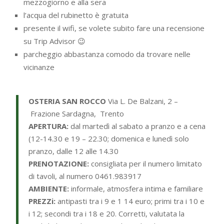
mezzogiorno e alla sera
l’acqua del rubinetto è gratuita
presente il wifi, se volete subito fare una recensione
su Trip Advisor 😉
parcheggio abbastanza comodo da trovare nelle
vicinanze
OSTERIA SAN ROCCO
Via L. De Balzani, 2 –
Frazione Sardagna, Trento
APERTURA:
dal martedì al sabato a pranzo e a cena
(12-14.30 e 19 – 22.30; domenica e lunedì solo
pranzo, dalle 12 alle 14.30
PRENOTAZIONE:
consigliata per il numero limitato
di tavoli, al numero 0461.983917
AMBIENTE:
informale, atmosfera intima e familiare
PREZZi:
antipasti tra i 9 e 1 14 euro; primi tra i 10 e
i 12; secondi tra i 18 e 20. Corretti, valutata la