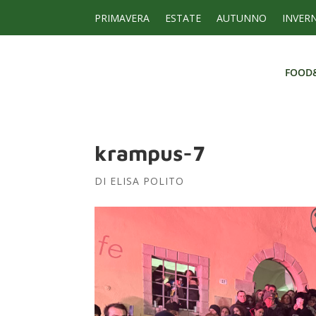
PRIMAVERA
ESTATE
AUTUNNO
INVER
FOOD
FOOD
krampus-7
DI
ELISA POLITO