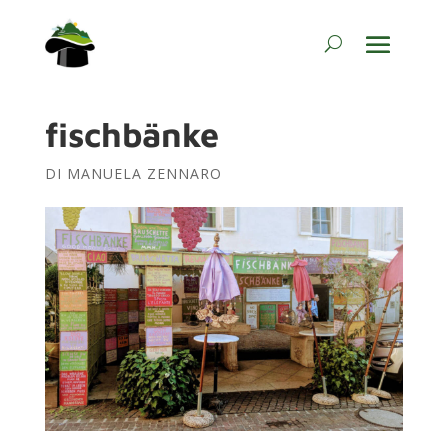
fischbänke
DI
MANUELA ZENNARO