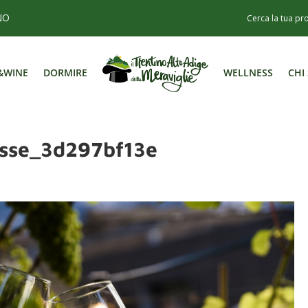
NO
&WINE
DORMIRE
WELLNESS
CHI
&WINE
DORMIRE
WELLNESS
CHI
osse_3d297bf13e