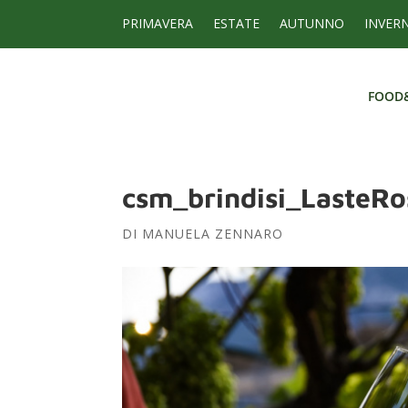
PRIMAVERA
ESTATE
AUTUNNO
INVER
FOOD
FOOD
csm_brindisi_LasteR
DI
MANUELA ZENNARO