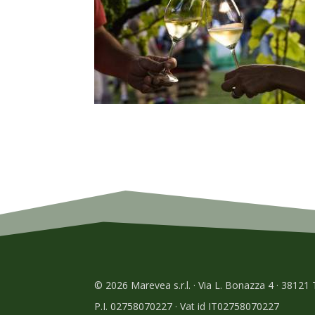
© 2026 Marevea s.r.l. · Via L. Bonazza 4 · 38121
P.I. 02758070227 · Vat id IT02758070227