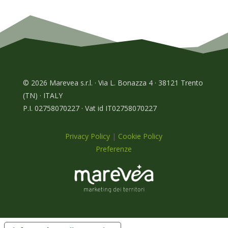
© 2026 Marevea s.r.l. · Via L. Bonazza 4 · 38121 Trento
(TN) · ITALY
P.I. 02758070227 · Vat id IT02758070227
Privacy Policy
|
Cookie Policy
Preferenze