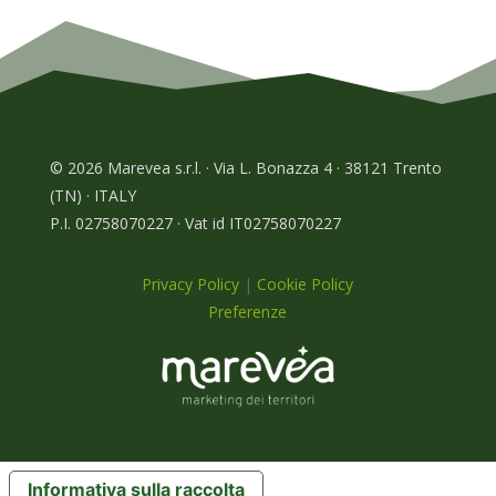
© 2026 Marevea s.r.l. · Via L. Bonazza 4 · 38121 Trento
(TN) · ITALY
P.I. 02758070227 · Vat id IT02758070227
Privacy Policy
|
Cookie Policy
Preferenze
Informativa sulla raccolta