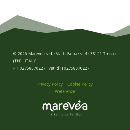
© 2026 Marevea s.r.l. · Via L. Bonazza 4 · 38121 Trento
(TN) · ITALY
P.I. 02758070227 · Vat id IT02758070227
Privacy Policy
|
Cookie Policy
Preferenze