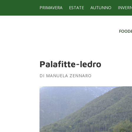
PRIMAVERA
ESTATE
AUTUNNO
INVER
FOOD
FOOD
Palafitte-ledro
DI
MANUELA ZENNARO