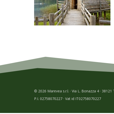
© 2026 Marevea s.r.l. · Via L. Bonazza 4 · 38121
P.I. 02758070227 · Vat id IT02758070227