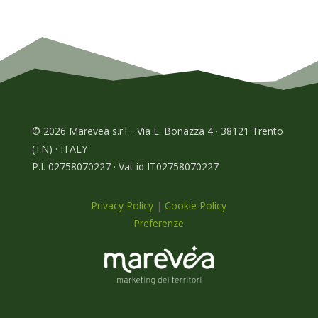
© 2026 Marevea s.r.l. · Via L. Bonazza 4 · 38121 Trento
(TN) · ITALY
P.I. 02758070227 · Vat id IT02758070227
Privacy Policy
|
Cookie Policy
Preferenze