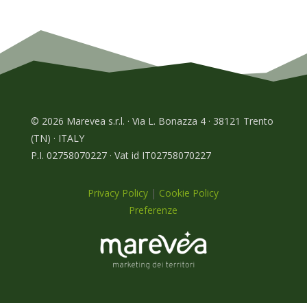
© 2026 Marevea s.r.l. · Via L. Bonazza 4 · 38121 Trento
(TN) · ITALY
P.I. 02758070227 · Vat id IT02758070227
Privacy Policy
|
Cookie Policy
Preferenze