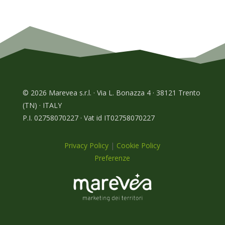
© 2026 Marevea s.r.l. · Via L. Bonazza 4 · 38121 Trento
(TN) · ITALY
P.I. 02758070227 · Vat id IT02758070227
Privacy Policy
|
Cookie Policy
Preferenze