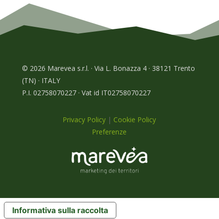
© 2026 Marevea s.r.l. · Via L. Bonazza 4 · 38121 Trento
(TN) · ITALY
P.I. 02758070227 · Vat id IT02758070227
Privacy Policy
|
Cookie Policy
Preferenze
Informativa sulla raccolta