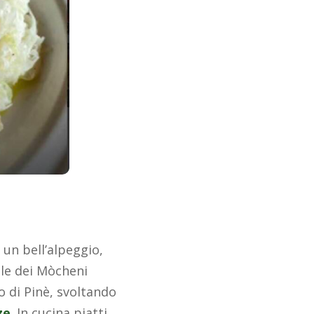
 un bell’alpeggio,
lle dei Mòcheni
no di Pinè, svoltando
ze
. In cucina piatti