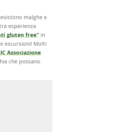
o esistono malghe e
stra esperienza
ati gluten free”
in
re escursioni! Molti
IC Associazione
chia che possano