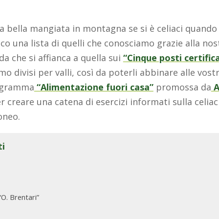
na bella mangiata in montagna se si è celiaci quand
cco una lista di quelli che conosciamo grazie alla no
da che si affianca a quella sui
“Cinque posti certific
mo divisi per valli, così da poterli abbinare alle vost
rogramma
“Alimentazione fuori casa”
promossa da
A
r creare una catena di esercizi informati sulla celia
doneo.
ti
“O. Brentari”