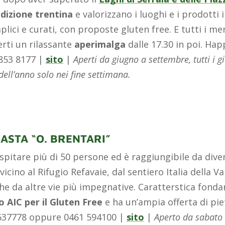
dizione trentina
e valorizzano i luoghi e i prodotti 
plici e curati, con proposte gluten free. E t
utti i me
rti un rilassante
aperimalga
dalle 17.30 in poi.
Hap
853 8177 |
sito
|
Aperti
da giugno a settembre, tutti i gi
dell’anno solo nei fine settimana.
’ASTA “O. BRENTARI”
pitare più di 50 persone ed è raggiungibile da diver
vicino al Rifugio Refavaie, dal sentiero Italia della V
he da altre vie più impegnative. Caratterstica fondam
to AIC per il Gluten Free
e ha un’ampia offerta di pi
 1637778 oppure 0461 594100 |
sito
|
Aperto da sabato