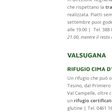
che rispettano la
tra
realizzata. P
iatti sem
settembre puoi gode
alle 19.00 |
Tel.
388 
21.00, mentre il
resto 
VALSUGANA
RIFUGIO CIMA D
Un rifugio che può os
Tesino, dal Primiero 
Val Campelle, oltre c
un
rifugio certifica
glutine | Tel. 0461