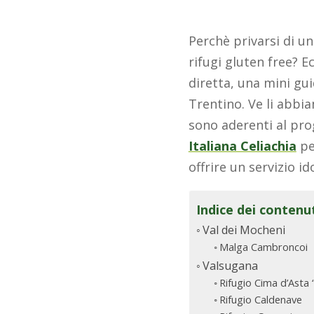
Perchè privarsi di u
rifugi gluten free? E
diretta, una mini gui
Trentino. Ve li abbia
sono aderenti al p
Italiana Celiachia
pe
offrire un servizio i
Indice dei contenu
Val dei Mocheni
Malga Cambroncoi
Valsugana
Rifugio Cima d’Asta 
Rifugio Caldenave