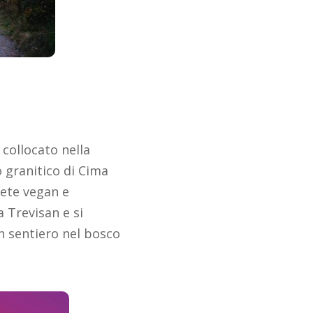
 collocato nella
o granitico di Cima
iete vegan e
a Trevisan e si
n sentiero nel bosco