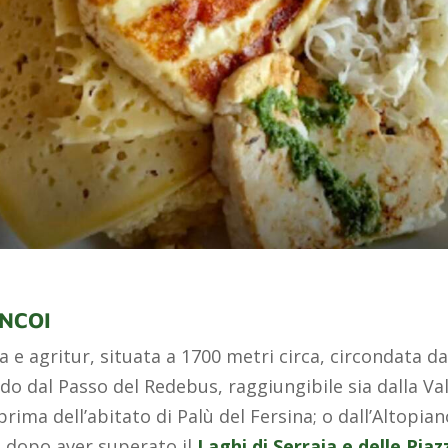
NCOI
a e agritur, situata a 1700 metri circa, circondata da
do dal Passo del Redebus, raggiungibile sia dalla Va
prima dell’abitato di Palù del Fersina; o dall’Altopia
 dopo aver superato il
Laghi di Serraia e delle Piaz