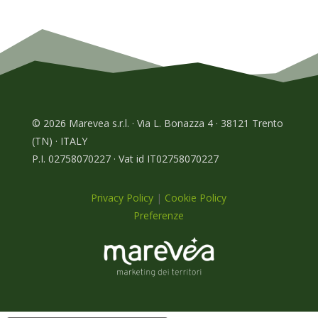
© 2026 Marevea s.r.l. · Via L. Bonazza 4 · 38121 Trento
(TN) · ITALY
P.I. 02758070227 · Vat id IT02758070227
Privacy Policy
|
Cookie Policy
Preferenze