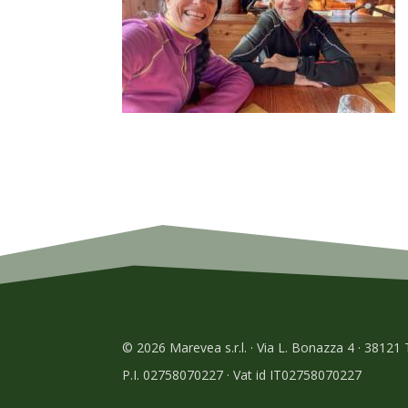
© 2026 Marevea s.r.l. · Via L. Bonazza 4 · 38121
P.I. 02758070227 · Vat id IT02758070227