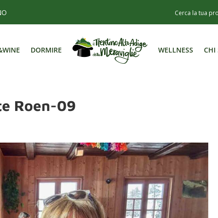
NO
&WINE
DORMIRE
WELLNESS
CHI
&WINE
DORMIRE
WELLNESS
CHI
te Roen-09