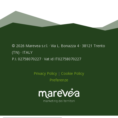
© 2026 Marevea s.r.l. · Via L. Bonazza 4 · 38121 Trento
(TN) · ITALY
P.I. 02758070227 · Vat id IT02758070227
Privacy Policy
|
Cookie Policy
Preferenze