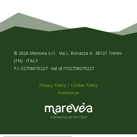
© 2026 Marevea s.r.l. · Via L. Bonazza 4 · 38121 Trento
(TN) · ITALY
P.I. 02758070227 · Vat id IT02758070227
Privacy Policy
|
Cookie Policy
Preferenze