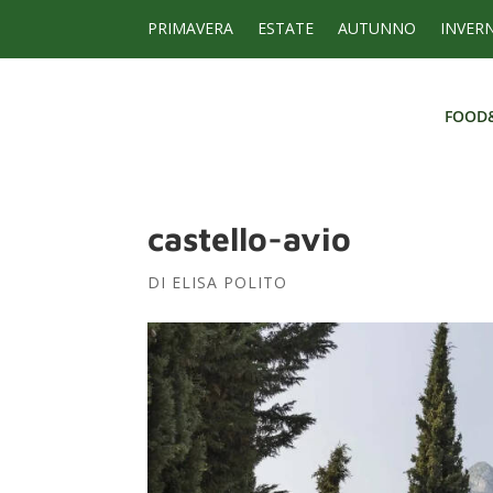
PRIMAVERA
ESTATE
AUTUNNO
INVER
FOOD
FOOD
castello-avio
DI
ELISA POLITO