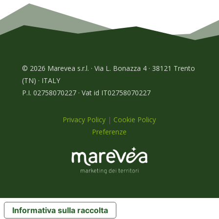
© 2026 Marevea s.r.l. · Via L. Bonazza 4 · 38121 Trento
(TN) · ITALY
P.I. 02758070227 · Vat id IT02758070227
Privacy Policy
|
Cookie Policy
Preferenze
Informativa sulla raccolta