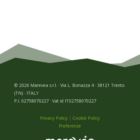
© 2026 Marevea s.r.l. · Via L. Bonazza 4 · 38121 Trento
(TN) · ITALY
P.I. 02758070227 · Vat id IT02758070227
Privacy Policy
|
Cookie Policy
Preferenze