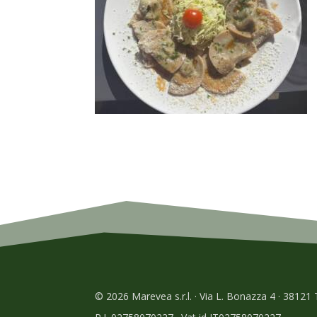
© 2026 Marevea s.r.l. · Via L. Bonazza 4 · 38121