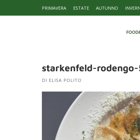
PRIMAVERA
ESTATE
AUTUNNO
INVER
FOOD
FOOD
starkenfeld-rodengo-
DI
ELISA POLITO