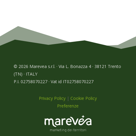
© 2026 Marevea s.r.l. · Via L. Bonazza 4 · 38121 Trento
(TN) · ITALY
P.I. 02758070227 · Vat id IT02758070227
Privacy Policy
|
Cookie Policy
Preferenze