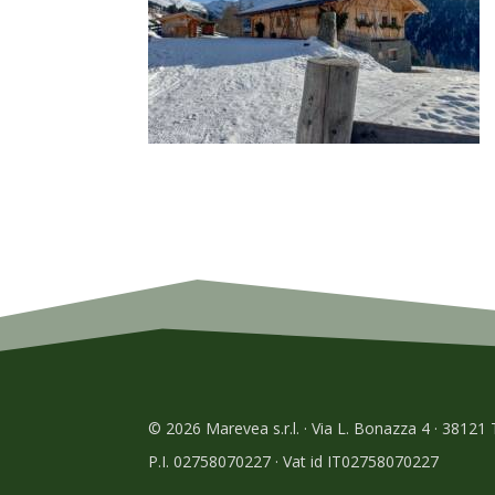
© 2026 Marevea s.r.l. · Via L. Bonazza 4 · 38121
P.I. 02758070227 · Vat id IT02758070227