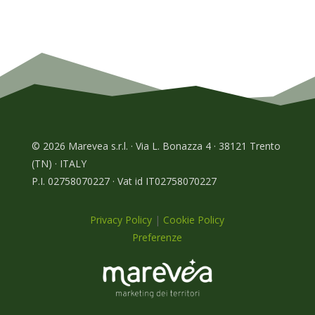
© 2026 Marevea s.r.l. · Via L. Bonazza 4 · 38121 Trento
(TN) · ITALY
P.I. 02758070227 · Vat id IT02758070227
Privacy Policy
|
Cookie Policy
Preferenze