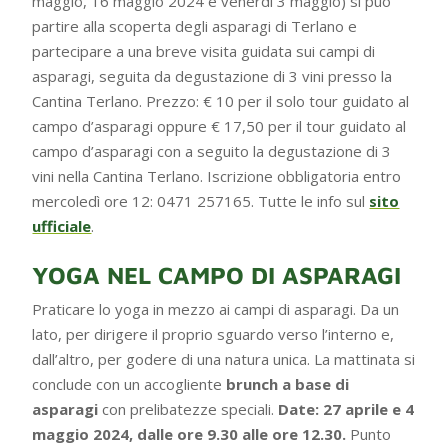
maggio, 16 maggio 2024 e venerdì 3 maggio) si può
partire alla scoperta degli asparagi di Terlano e
partecipare a una breve visita guidata sui campi di
asparagi, seguita da degustazione di 3 vini presso la
Cantina Terlano. Prezzo: € 10 per il solo tour guidato al
campo d’asparagi oppure € 17,50 per il tour guidato al
campo d’asparagi con a seguito la degustazione di 3
vini nella Cantina Terlano. Iscrizione obbligatoria entro
mercoledì ore 12: 0471 257165. Tutte le info sul
sito
ufficiale
.
YOGA NEL CAMPO DI ASPARAGI
Praticare lo yoga in mezzo ai campi di asparagi. Da un
lato, per dirigere il proprio sguardo verso l’interno e,
dall’altro, per godere di una natura unica. La mattinata si
conclude con un accogliente
brunch a base di
asparagi
con prelibatezze speciali.
Date: 27 aprile e 4
maggio 2024, dalle ore 9.30 alle ore 12.30.
Punto