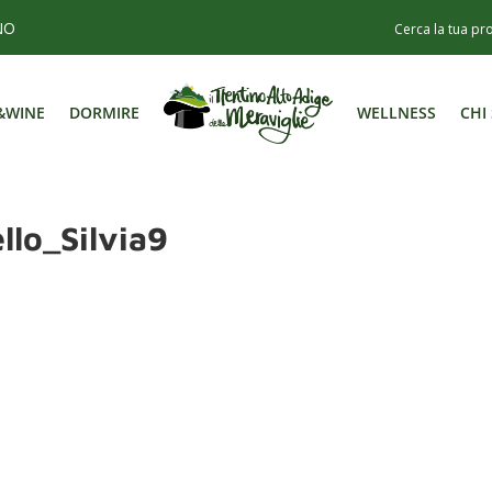
NO
&WINE
DORMIRE
WELLNESS
CHI
&WINE
DORMIRE
WELLNESS
CHI
llo_Silvia9