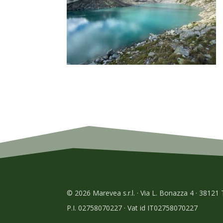
© 2026 Marevea s.r.l. · Via L. Bonazza 4 · 38121
P.I. 02758070227 · Vat id IT02758070227