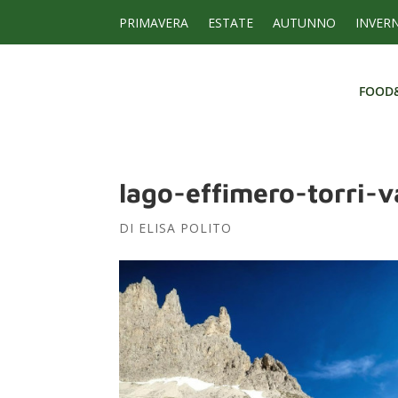
PRIMAVERA
ESTATE
AUTUNNO
INVER
FOOD
FOOD
lago-effimero-torri-v
DI
ELISA POLITO