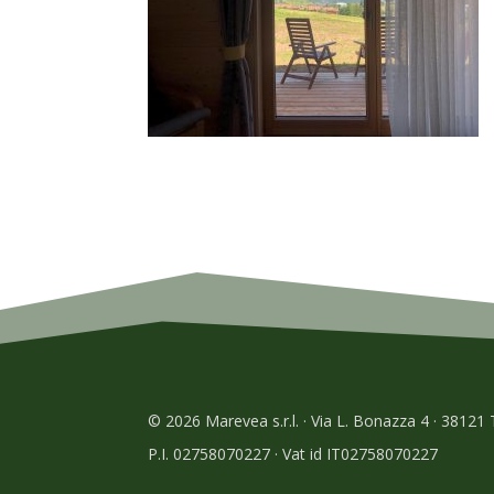
© 2026 Marevea s.r.l. · Via L. Bonazza 4 · 38121
P.I. 02758070227 · Vat id IT02758070227